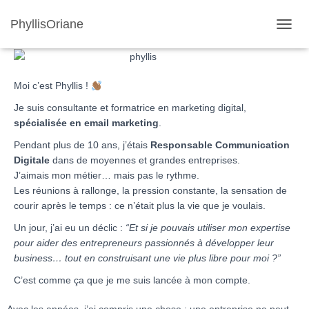
À PROPOS DE MOI
PhyllisOriane
O
U
V
R
Moi c’est Phyllis !
I
R
Je suis consultante et formatrice en marketing digital,
/
spécialisée en email marketing
.
F
E
Pendant plus de 10 ans, j’étais
Responsable Communication
R
Digitale
dans de moyennes et grandes entreprises.
M
J’aimais mon métier… mais pas le rythme.
E
Les réunions à rallonge, la pression constante, la sensation de
R
L
courir après le temps : ce n’était plus la vie que je voulais.
A
Un jour, j’ai eu un déclic :
“Et si je pouvais utiliser mon expertise
N
pour aider des entrepreneurs passionnés à développer leur
A
V
business… tout en construisant une vie plus libre pour moi ?”
I
C’est comme ça que je me suis lancée à mon compte.
G
A