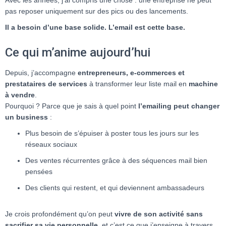
Avec les années, j’ai compris une chose : une entreprise ne peut
T
I
pas reposer uniquement sur des pics ou des lancements.
O
Il a besoin d’une base solide. L’email est cette base.
N
Ce qui m’anime aujourd’hui
Depuis, j’accompagne
entrepreneurs, e-commerces et
prestataires de services
à transformer leur liste mail en
machine
à vendre
.
Pourquoi ? Parce que je sais à quel point
l’emailing peut changer
un business
:
Plus besoin de s’épuiser à poster tous les jours sur les
réseaux sociaux
Des ventes récurrentes grâce à des séquences mail bien
pensées
Des clients qui restent, et qui deviennent ambassadeurs
Je crois profondément qu’on peut
vivre de son activité sans
sacrifier sa vie personnelle
, et c’est ce que j’enseigne à travers