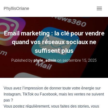
PhyllisOriane
OUVRI
Email marketing : la clé pour vendre
quand vos réseaux sociaux ne
suffisent plus
Published by
phyle_admin
on
septembre 15, 2025
Vous avez l’impression de donner toute votre énergie sur
Instagram, TikTok ou Facebook, mais les ventes ne suivent
pas ?
Vous postez régulièrement, vous faites des stories, vous