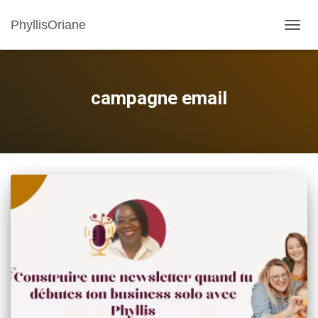
PhyllisOriane
OUVRI
campagne email