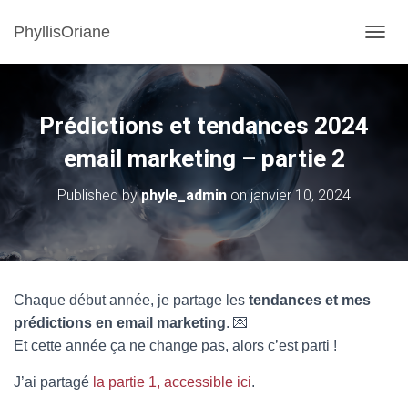
PhyllisOriane
OUVRI
Prédictions et tendances 2024
email marketing – partie 2
Published by
phyle_admin
on
janvier 10, 2024
Chaque début année, je partage les
tendances et mes
prédictions en email marketing
. 💌
Et cette année ça ne change pas, alors c’est parti !
J’ai partagé
la partie 1, accessible ici
.