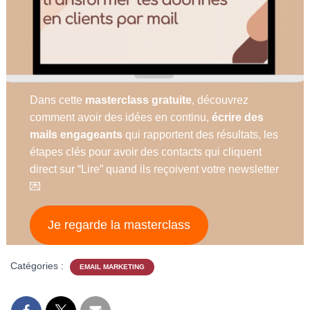
Dans cette
masterclass gratuite
, découvrez
comment avoir des idées en continu,
écrire des
mails engageants
qui rapportent des résultats, les
étapes clés pour avoir des contacts qui cliquent
direct sur “Lire” quand ils reçoivent votre newsletter
💌
Je regarde la masterclass
Catégories :
EMAIL MARKETING